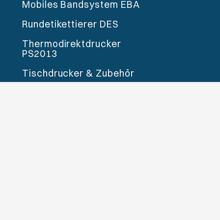
Mobiles Bandsystem EBA
Rundetikettierer DES
Thermodirektdrucker
PS2013
Tischdrucker & Zubehör
Vereinzelungssystem ATF
Verpackungen
BOPA-Verpackungen
Doypack
Eimer
Faltschachteln
Flowpack &
Schlauchbeutel